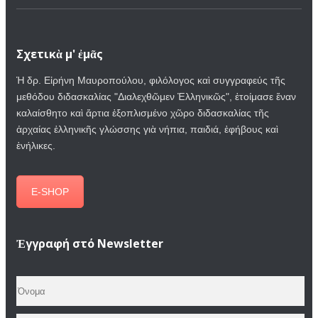
Σχετικὰ μ' ἐμᾶς
Ἡ δρ. Εἰρήνη Μαυροπούλου, φιλόλογος καὶ συγγραφεύς τῆς
μεθόδου διδασκαλίας "Διαλεχθῶμεν Ἐλληνικῶς", ἐτοίμασε ἕναν
καλαίσθητο καὶ ἄρτια ἐξοπλισμένο χῶρο διδασκαλίας τῆς
ἀρχαίας ἑλληνικῆς γλώσσης γιὰ νήπια, παιδιά, ἐφήβους καὶ
ἐνήλικες.
E-SHOP
Ἐγγραφή στό Newsletter