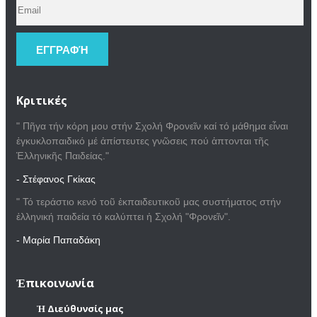
Κριτικές
" Πῆγα τήν κόρη μου στήν Σχολή Φρονεῖν καί τό μάθημα εἶναι
ἐγκυκλοπαιδικό μέ ἀπίστευτες γνῶσεις πού ἁπτονται τῆς
Ἑλληνικῆς Παιδείας."
- Στέφανος Γκίκας
" Τό τεράστιο κενό τοῦ ἐκπαιδευτικοῦ μας συστήματος στήν
ἑλληνική παιδεία τό καλύπτει ἡ Σχολή "Φρονεῖν".
- Μαρία Παπαδάκη
Ἐπικοινωνία
Ἡ Διεύθυνσίς μας