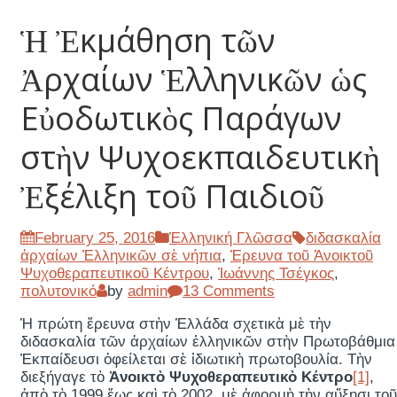
Ἡ Ἐκμάθηση τῶν
Ἀρχαίων Ἑλληνικῶν ὡς
Εὐοδωτικὸς Παράγων
στὴν Ψυχοεκπαιδευτικὴ
Ἐξέλιξη τοῦ Παιδιοῦ
February 25, 2016
Ἑλληνική Γλῶσσα
διδασκαλία
ἀρχαίων Ἐλληνικῶν σὲ νήπια
,
Ἐρευνα τοῦ Ἀνοικτοῦ
Ψυχοθεραπευτικοῦ Κέντρου
,
Ἰωάννης Τσέγκος
,
πολυτονικό
by
admin
13 Comments
Ἡ πρώτη ἔρευνα στὴν Ἑλλάδα σχετικὰ μὲ τὴν
διδασκαλία τῶν ἀρχαίων ἑλληνικῶν στὴν Πρωτοβάθμια
Ἐκπαίδευσι ὀφείλεται σὲ ἰδιωτικὴ πρωτοβουλία. Τὴν
διεξήγαγε τὸ
Ἀνοικτὸ Ψυχοθεραπευτικὸ Κέντρο
[1]
,
ἀπὸ τὸ 1999 ἕως καὶ τὸ 2002, μὲ ἀφορμὴ τὴν αὔξησι τοῦ