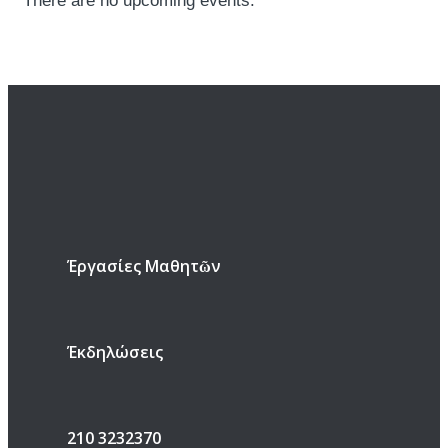
There are no upcoming events.
Έργασίες Μαθητῶν
Έκδηλώσεις
210 3232370