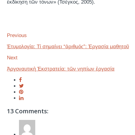
ἐκδίκηση τῶν τόνων» (Τσέγκος, 2005).
Previous
Ἐτυμολογία: Τί σημαίνει “ἀριθμός”: Ἐργασία μαθητοῦ
Next
Ἀργοναυτικὴ Ἐκστρατεία: τῶν νηπίων ἐργασία
13 Comments: