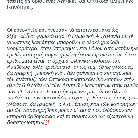
τάσεις
σὲ ὁρισμένες Λεκτικὲς καὶ Ὀπτικοαντιληπτικὲς
ἱκανότητες.
Οἱ ἐρευνητὲς ἑρμήνευσαν τὰ ἀποτελέσματα ὡς
ἑξῆς:
«Εἶναι γνωστὸ ἀπὸ τὴ Γνωστικὴ Ψυχολογία ὅτι οἱ
γνωστικὲς ἱκανότητες μποροῦν νὰ ὁλοκληρωθοῦν
γρηγορότερα, ὅταν ὑποβοηθοῦνται μόνον ἀπὸ κατάλληλ
ἐρεθίσματα (στὴ συγκεκριμένη ἔρευνα φαίνεται ὅτι τέτοια
ἐρεθίσματα εἶναι τὰ ἀρχαῖα ἑλληνικὰ-πολυτονικό).
Ἀντιθέτως, ἄλλα ἐρεθίσματα, ὅπως π.χ. ξένες γλῶσσες,
ζωγραφική, μουσικὴ κ.ἄ., δὲν φαίνεται νὰ ἐπιταχύνουν
τὴν ἀνάπτυξι τῶν Ὀπτικοαντιληπτικῶν ἱκανοτήτων στὴν
ἡλικία 6-9 ἐτῶν καὶ τῶν Λεκτικῶν ἱκανοτήτων στὴν ἡλικία
τῶν 11-13 ἐτῶν. Ἔτσι στὴν ἔρευνά μας, ὅπου ὅλα τὰ
παιδιὰ καὶ τῶν δύο ὁμάδων εἶχαν ἐρεθίσματα, ὅπως ξένε
γλῶσσες
,
ζωγραφική, κ.λ.π., ἐπιτάχυνσι τῶν ἱκανοτήτων
αὐτῶν παρατηρήθηκε μόνον σ΄ αὐτὰ ποὺ διδάσκονταν
ἱστορικὴ ὀρθογραφία καὶ τὸ πολυτονικό ὡς ἐξωσχολικὴ
δραστηριότητα»
[3]
.