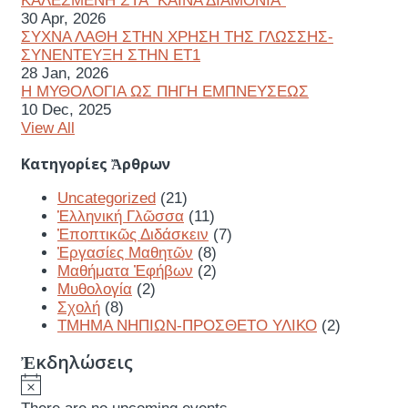
ΚΑΛΕΣΜΕΝΗ ΣΤΑ "ΚΑΙΝΑ ΔΙΑΜΟΝΙΑ"
30 Apr, 2026
ΣΥΧΝΑ ΛΑΘΗ ΣΤΗΝ ΧΡΗΣΗ ΤΗΣ ΓΛΩΣΣΗΣ-
ΣΥΝΕΝΤΕΥΞΗ ΣΤΗΝ ΕΤ1
28 Jan, 2026
Η ΜΥΘΟΛΟΓΙΑ ΩΣ ΠΗΓΗ ΕΜΠΝΕΥΣΕΩΣ
10 Dec, 2025
View All
Κατηγορίες Ἄρθρων
Uncategorized
(21)
Ἑλληνική Γλῶσσα
(11)
Ἐποπτικῶς Διδάσκειν
(7)
Ἐργασίες Μαθητῶν
(8)
Μαθήματα Ἐφήβων
(2)
Μυθολογία
(2)
Σχολή
(8)
ΤΜΗΜΑ ΝΗΠΙΩΝ-ΠΡΟΣΘΕΤΟ ΥΛΙΚΟ
(2)
Ἐκδηλώσεις