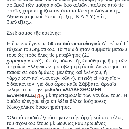
ἀριθμοῦ τῶν μαθησιακῶν δυσκολιῶν
,
πολλὲς ἀπὸ τὶς
ὁποῖες χαρακτηρίζονταν ἀπὸ τὰ Κέντρα Διάγνωσης,
Ἀξιολόγησης καὶ Ὑποστήριξης (Κ.Δ.Α.Υ.) «ὡς
δυσλεξίες».
Σχεδιασμὸς τῆς ἐρεύνης:
Ἡ ἔρευνα ἔγινε μὲ
50 παιδιὰ φυσιολογικὰ
Α΄, Β΄ καὶ Γ΄
τάξεως τοῦ Δημοτικοῦ. Τὰ παιδιὰ ἦταν συμβατὰ μεταξύ
τους ὡς πρὸς ὅλες τὶς μεταβλητὲς (
21
χαρακτηριστικὰ
), ἐκτὸς μόνον τῆς ἐκμάθησης ἢ μὴ τῶν
ἀρχαίων Ἑλληνικῶν, μεταβλητὴ ἡ ὁποία διεχώρησε τὰ
παιδιὰ σὲ δύο ὁμάδες (μελέτης καί ἐλέγχου, ἢ
«ἀρχαίων» καὶ «μονοτονικῶν»), ἐπειδὴ οἱ «ἀρχαῖοι»
διδάσκονταν, γιὰ δύο ὧρες κάθε Σάββατο, ἀρχαῖα
ἑλληνικά μὲ
τὴν μέθοδο «ΔΙΑΛΕΧΘΩΜΕΝ
ΕΛΛΗΝΙΚΩΣ
[2]
», μὲ πρωτοβουλία τῶν γονέων τους. Ἡ
ὁμάδα ἐλέγχου εἶχε ἐπιλέξει ἄλλες ἰσόχρονες
ἐξωσχολικὲς δραστηριότητες.
Ὅλα τὰ παιδιά ἐξετάστηκαν στὴν ἀρχὴ καὶ στὸ τέλος
τοῦ σχολικοῦ ἔτους μὲ διεθνῶς καθιερωμένες