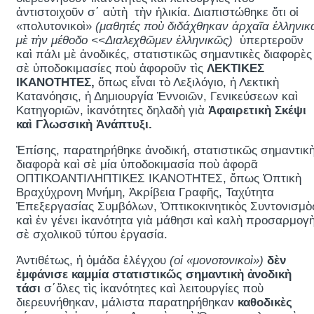
ἀντιστοιχοῦν σ΄ αὐτὴ τὴν ἡλικία. Διαπιστώθηκε ὅτι οἱ
«πολυτονικοὶ»
(μαθητές ποὺ διδάχθηκαν ἀρχαῖα ἑλληνικ
μὲ τὴν μέθοδο <<Διαλεχθῶμεν ἑλληνικῶς)
ὑπερτεροῦν
καὶ πάλι μὲ ἀνοδικές, στατιστικῶς σημαντικὲς διαφορὲς
σὲ ὑποδοκιμασίες ποὺ ἀφοροῦν τὶς
ΛΕΚΤΙΚΕΣ
ΙΚΑΝΟΤΗΤΕΣ,
ὅπως εἶναι τὸ Λεξιλόγιο, ἡ Λεκτικὴ
Κατανόησις, ἡ Δημιουργία Ἐννοιῶν, Γενικεύσεων καὶ
Κατηγοριῶν, ἱκανότητες δηλαδὴ γιὰ
Ἀφαιρετικὴ Σκέψι
καὶ Γλωσσικὴ Ἀνάπτυξι.
Ἐπίσης, παρατηρήθηκε ἀνοδική, στατιστικῶς σημαντικ
διαφορὰ καὶ σὲ μία ὑποδοκιμασία ποὺ ἀφορᾶ
ΟΠΤΙΚΟΑΝΤΙΛΗΠΤΙΚΕΣ ΙΚΑΝΟΤΗΤΕΣ, ὅπως Ὀπτικὴ
Βραχύχρονη Μνήμη, Ἀκρίβεια Γραφῆς, Ταχύτητα
Ἐπεξεργασίας Συμβόλων, Ὀπτικοκινητικὸς Συντονισμὸ
καὶ ἐν γένει ἱκανότητα γιὰ μάθησι καὶ καλὴ προσαρμογ
σὲ σχολικοῦ τύπου ἐργασία.
Ἀντιθέτως, ἡ ὁμάδα ἐλέγχου
(
οἱ «μονοτονικοὶ»
)
δὲν
ἐμφάνισε καμμία στατιστικῶς σημαντικὴ ἀνοδικὴ
τάσι
σ΄ὅλες τὶς ἱκανότητες καὶ λειτουργίες ποὺ
διερευνήθηκαν, μάλιστα παρατηρήθηκαν
καθοδικὲς