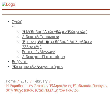
Σχολή
Ἡ Μέθοδος “Διαλεχθῶμεν Ἑλληνικῶς”
Διδακτικὸ Προσωπικὸ
Ἔρευνες ἐπὶ τῆς μεθόδου ” Διαλεχθῶμεν
Ἑλληνικῶς”
Principal’s Message
Δίδακτρα – Πιστοποίηση
Βυζάντιο
Ἠλεκτρονικὸν Ἀναγνωστήριον
Home
2016
February
Ἡ Ἐκμάθηση τῶν Ἀρχαίων Ἑλληνικῶν ὡς Εὐοδωτικὸς Παράγων
στὴν Ψυχοεκπαιδευτικὴ Ἐξέλιξη τοῦ Παιδιοῦ