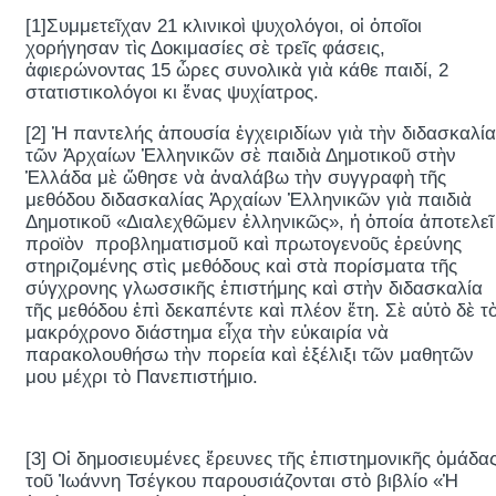
[1]Συμμετεῖχαν 21 κλινικοὶ ψυχολόγοι, οἱ ὁποῖοι
χορήγησαν τὶς Δοκιμασίες σὲ τρεῖς φάσεις,
ἀφιερώνοντας 15 ὧρες συνολικὰ γιὰ κάθε παιδί, 2
στατιστικολόγοι κι ἕνας ψυχίατρος.
[2] Ἡ παντελής ἀπουσία ἐγχειριδίων γιὰ τὴν διδασκαλία
τῶν Ἀρχαίων Ἑλληνικῶν σὲ παιδιὰ Δημοτικοῦ στὴν
Ἑλλάδα μὲ ὤθησε νὰ ἀναλάβω τὴν συγγραφὴ τῆς
μεθόδου διδασκαλίας Ἀρχαίων Ἑλληνικῶν γιὰ παιδιὰ
Δημοτικοῦ «Διαλεχθῶμεν ἑλληνικῶς», ἡ ὁποία ἀποτελεῖ
προϊὸν προβληματισμοῦ καὶ πρωτογενοῦς ἐρεύνης
στηριζομένης στὶς μεθόδους καὶ στὰ πορίσματα τῆς
σύγχρονης γλωσσικῆς ἐπιστήμης καὶ στὴν διδασκαλία
τῆς μεθόδου ἐπὶ δεκαπέντε καὶ πλέον ἔτη. Σὲ αὐτὸ δὲ τ
μακρόχρονο διάστημα εἶχα τὴν εὐκαιρία νὰ
παρακολουθήσω τὴν πορεία καὶ ἐξέλιξι τῶν μαθητῶν
μου μέχρι τὸ Πανεπιστήμιο.
[3] Οἱ δημοσιευμένες ἔρευνες τῆς ἐπιστημονικῆς ὁμάδα
τοῦ Ἰωάννη Τσέγκου παρουσιάζονται στὸ βιβλίο «Ἡ