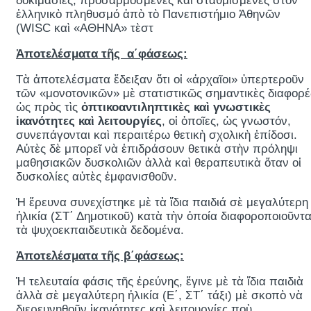
δοκιμασίες, προσαρμοσμένες καὶ σταθμισμένες στὸν
ἑλληνικὸ πληθυσμό ἀπὸ τὸ Πανεπιστήμιο Ἀθηνῶν
(WISC καὶ «ΑΘΗΝΑ» τὲστ
Ἀποτελέσματα τῆς α΄φάσεως:
Τὰ ἀποτελέσματα ἔδειξαν ὅτι οἱ «ἀρχαῖοι» ὑπερτεροῦν
τῶν «μονοτονικῶν» μὲ στατιστικῶς σημαντικὲς διαφορέ
ὡς πρὸς τὶς
ὀπτικοαντιληπτικὲς καὶ γνωστικὲς
ἱκανότητες καὶ λειτουργίες
, οἱ ὁποῖες, ὡς γνωστόν,
συνεπάγονται καὶ περαιτέρω θετικὴ σχολικὴ ἐπίδοσι.
Αὐτὲς δὲ μπορεῖ νὰ ἐπιδράσουν θετικὰ στὴν πρόληψι
μαθησιακῶν δυσκολιῶν ἀλλὰ καὶ θεραπευτικὰ ὅταν οἱ
δυσκολίες αὐτὲς ἐμφανισθοῦν.
Ἡ ἔρευνα συνεχίστηκε μὲ τὰ ἴδια παιδιά σὲ μεγαλύτερη
ἡλικία (ΣΤ΄ Δημοτικοῦ) κατὰ τὴν ὁποία διαφοροποιοῦντα
τὰ ψυχοεκπαιδευτικὰ δεδομένα.
Ἀποτελέσματα τῆς β΄φάσεως:
Ἡ τελευταία φάσις τῆς ἐρεύνης, ἔγινε μὲ τὰ ἴδια παιδιὰ
ἀλλὰ σὲ μεγαλύτερη ἡλικία (Ε΄, ΣΤ΄ τάξι) μὲ σκοπὸ νὰ
διερευνηθοῦν ἱκανότητες καὶ λειτουργίες ποὺ