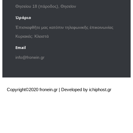
Θησείου 18 (πάροδος), Θησεῑον
Ὡράριο
Ἐπισκεφθῆτε μας κατόπιν τηλεφωνικῆς ἐπικοινωνίας
Κυριακές: Κλειστά
Email
info@fronein.gr
Copyright©2020 fronein.gr | Developed by ichiphost.gr