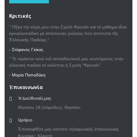
Κριτικές
" Πῆγα τήν κόρη μου στήν Σχολή Φρονεῖν καί τό μάθημα εἶναι
ἐγκυκλοπαιδικό μέ ἀπίστευτες γνῶσεις πού ἁπτονται τῆς
Ἑλληνικῆς Παιδείας."
- Στέφανος Γκίκας
" Τό τεράστιο κενό τοῦ ἐκπαιδευτικοῦ μας συστήματος στήν
ἑλληνική παιδεία τό καλύπτει ἡ Σχολή "Φρονεῖν".
- Μαρία Παπαδάκη
Ἐπικοινωνία
Ἡ Διεύθυνσίς μας
Θησείου 18 (πάροδος), Θησεῑον
Ὡράριο
Ἐπισκεφθῆτε μας κατόπιν τηλεφωνικῆς ἐπικοινωνίας
Κυριακές: Κλειστά