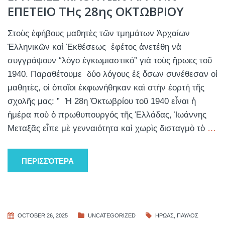
ΕΠΕΤΕΙΟ ΤΗς 28ης ΟΚΤΩΒΡΙΟΥ
Στοὺς ἐφήβους μαθητὲς τῶν τμημάτων Ἀρχαίων
Ἑλληνικῶν καὶ Ἐκθέσεως ἐφέτος ἀνετέθη νὰ
συγγράψουν “λόγο ἐγκωμιαστικό” γιὰ τοὺς ἥρωες τοῦ
1940. Παραθέτουμε δύο λόγους ἐξ ὅσων συνέθεσαν οἱ
μαθητὲς, οἱ ὁποῖοι ἐκφωνήθηκαν καὶ στὴν ἑορτή τῆς
σχολῆς μας: ” Ἡ 28η Ὀκτωβρίου τοῦ 1940 εἶναι ἡ
ἡμέρα ποὺ ὁ πρωθυπουργός τῆς Ἑλλάδας, Ἰωάννης
Μεταξᾶς εἶπε μὲ γενναιότητα καὶ χωρὶς δισταγμὸ τὸ
…
ΠΕΡΙΣΣΌΤΕΡΑ
OCTOBER 26, 2025
UNCATEGORIZED
ΗΡΩΑΣ
,
ΠΑΥΛΟΣ