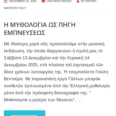
DECEMBER 10, 2025
UNCATEGORIZED
BY
ΕΙΡΉΝΗ
ΜΑΥΡΟΠΟΎΛΟΥ
Η ΜΥΘΟΛΟΓΙΑ ΩΣ ΠΗΓΗ
ΕΜΠΝΕΥΣΕΩΣ
Μὲ ἰδιαίτερη χαρά σᾶς προσκαλοῦμε στὴν μουσικὴ
ἐκδήλωση, τὴν ὀποία διοργανώνει ἡ σχολή μας τὸ
Σάββατο 13 Δεκεμβρίου καὶ τὴν Κυριακὴ 14
Δεκεμβρίου 2025, στὰ πλαίσια τοῦ ἐορτασμοῦ τῶν
δέκα χρόνων λειτουργίας της. Ἡ τσεμπαλίστα Γιούλη
Βεντούρα θὰ παρουσιάση έργα Γάλλων μπαρόκ
συνθετῶν ἐμπνευσμένα ἀπό τὴν Ἑλληνικὴ μυθολογία
μέσα ἀπὸ τὴν πρόσφατη δισκογραφία της: ”
Mnémosyne η μητέρα των Μουσών”.
…