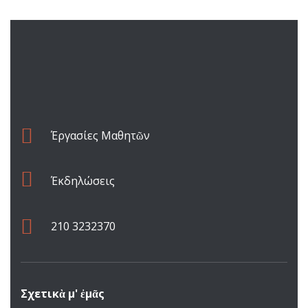
Έργασίες Μαθητῶν
Έκδηλώσεις
210 3232370
Σχετικὰ μ' ἐμᾶς