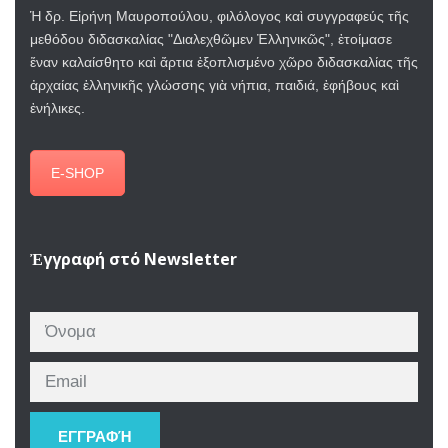
Ἡ δρ. Εἰρήνη Μαυροπούλου, φιλόλογος καὶ συγγραφεύς τῆς
μεθόδου διδασκαλίας "Διαλεχθῶμεν Ἐλληνικῶς", ἐτοίμασε
ἕναν καλαίσθητο καὶ ἄρτια ἐξοπλισμένο χῶρο διδασκαλίας τῆς
ἀρχαίας ἑλληνικῆς γλώσσης γιὰ νήπια, παιδιά, ἐφήβους καὶ
ἐνήλικες.
E-SHOP
Ἐγγραφή στό Newsletter