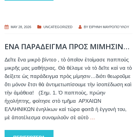
MAY 28, 2026
UNCATEGORIZED
BY
ΕΙΡΉΝΗ ΜΑΥΡΟΠΟΎΛΟΥ
ΕΝΑ ΠΑΡΑΔΕΙΓΜΑ ΠΡΟΣ ΜΙΜΗΣΙΝ…
Δεῖτε ἕνα μικρὸ βίντεο , τὸ ὁποῖον ἐτοίμασε παππούς
μικρῆς μας μαθήτριας. Θὰ θέλαμε νὰ τὸ δεῖτε καὶ να τὸ
δείξετε ὡς παράδειγμα πρὸς μίμησιν…διότι θεωροῦμε
ὅτι μόνον ἔτσι θὰ ἀντιμετωπίσουμε τὴν ἰσοπέδωση καὶ
τὴν ἀμάθεια! (Σημ. 1. Ὁ παπποὺς, πρώην
ἠχολήπτης, φοἰτησε στὸ τμῆμα ΑΡΧΑΙΩΝ
ΕΛΛΗΝΙΚΩΝ ἐνηλίκων καὶ τώρα φοιτᾶ ἡ ἐγγονὴ του,
μὲ ἀποτέλεσμα συνομιλοῦν σὲ αὐτὸ
…