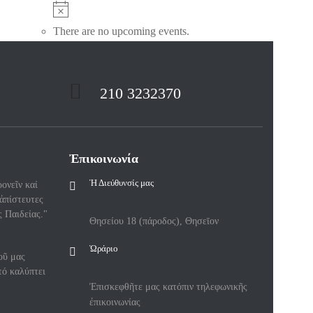
There are no upcoming events.
210 3232370
Ἐπικοινωνία
Ἡ Διεύθυνσίς μας
ονεῖν καί
 ἀπίστευτες
ς Παιδείας."
Θησείου 18 (πάροδος), Θησεῑον
Ὡράριο
οῦ μας
τό καλύπτει
Ἐπισκεφθῆτε μας κατόπιν τηλεφωνικῆς
ἐπικοινωνίας