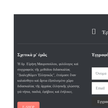
Έρ
Σχετικὰ μ' ἐμᾶς
Ἐγγραφή
Ἡ δρ. Εἰρήνη Μαυροπούλου, φιλόλογος καὶ
συγγραφεύς τῆς μεθόδου διδασκαλίας
"Διαλεχθῶμεν Ἐλληνικῶς", ἐτοίμασε ἕναν
καλαίσθητο καὶ ἄρτια ἐξοπλισμένο χῶρο
διδασκαλίας τῆς ἀρχαίας ἑλληνικῆς γλώσσης
γιὰ νήπια, παιδιά, ἐφήβους καὶ ἐνήλικες.
E-SHOP