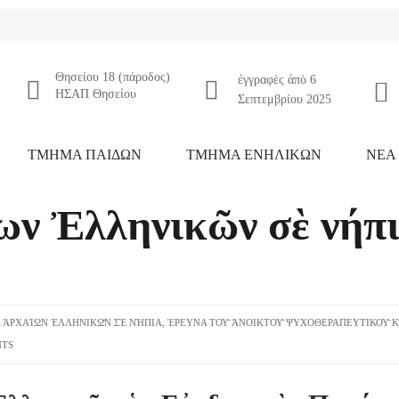
Θησείου 18 (πάροδος)
ἐγγραφὲς ἀπὸ 6
ΗΣΑΠ Θησεἰου
Σεπτεμβρίου 2025
ΤΜΗΜΑ ΠΑΙΔΩΝ
ΤΜΗΜΑ ΕΝΗΛΙΚΩΝ
NEA
ων Ἐλληνικῶν σὲ νήπ
 ἈΡΧΑΊΩΝ ἘΛΛΗΝΙΚΩ͂Ν ΣῈ ΝΉΠΙΑ
,
ἘΡΕΥΝΑ ΤΟΥ͂ ἈΝΟΙΚΤΟΥ͂ ΨΥΧΟΘΕΡΑΠΕΥΤΙΚΟΥ͂ ΚΈΝ
NTS