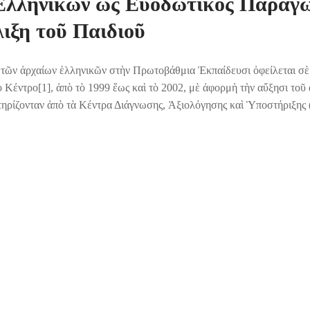
λληνικῶν ὡς Εὐοδωτικὸς Παράγ
ιξη τοῦ Παιδιοῦ
 τῶν ἀρχαίων ἑλληνικῶν στὴν Πρωτοβάθμια Ἐκπαίδευσι ὀφείλεται σὲ 
Κέντρο[1], ἀπὸ τὸ 1999 ἕως καὶ τὸ 2002, μὲ ἀφορμὴ τὴν αὔξησι τοῦ
τηρίζονταν ἀπὸ τὰ Κέντρα Διάγνωσης, Ἀξιολόγησης καὶ Ὑποστήριξης 