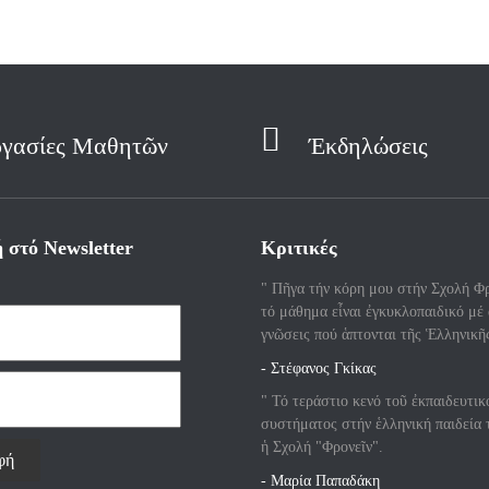
γασίες Μαθητῶν
Έκδηλώσεις
 στό Newsletter
Κριτικές
" Πῆγα τήν κόρη μου στήν Σχολή Φρ
τό μάθημα εἶναι ἐγκυκλοπαιδικό μέ
γνῶσεις πού ἁπτονται τῆς Ἑλληνικῆ
- Στέφανος Γκίκας
" Τό τεράστιο κενό τοῦ ἐκπαιδευτικ
συστήματος στήν ἑλληνική παιδεία 
ἡ Σχολή "Φρονεῖν".
- Μαρία Παπαδάκη