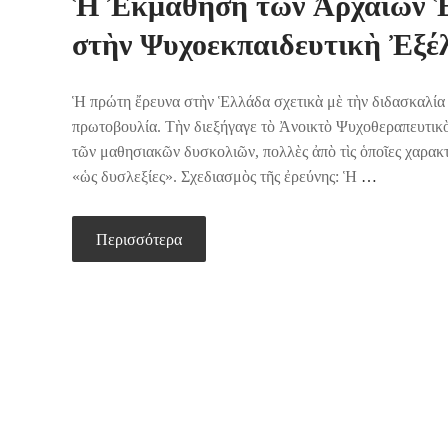
Ἡ Ἐκμάθηση τῶν Ἀρχαίων Ἑ
στὴν Ψυχοεκπαιδευτικὴ Ἐξέλ
Ἡ πρώτη ἔρευνα στὴν Ἑλλάδα σχετικὰ μὲ τὴν διδασκαλία
πρωτοβουλία. Τὴν διεξήγαγε τὸ Ἀνοικτὸ Ψυχοθεραπευτικὸ 
τῶν μαθησιακῶν δυσκολιῶν, πολλὲς ἀπὸ τὶς ὁποῖες χαρακ
«ὡς δυσλεξίες». Σχεδιασμὸς τῆς ἐρεύνης: Ἡ
…
Περισσότερα