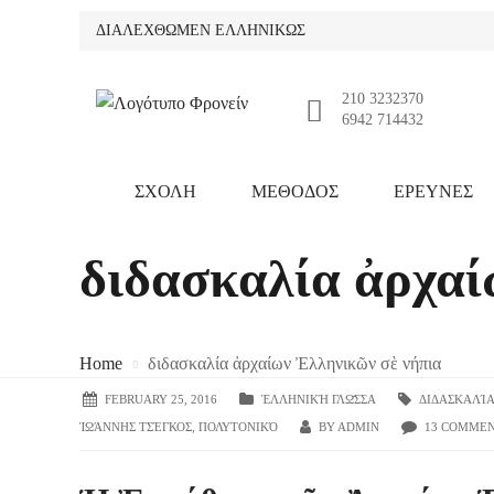
ΔΙΑΛΕΧΘΩΜΕΝ ΕΛΛΗΝΙΚΩΣ
210 3232370
6942 714432
ΣΧΟΛΗ
ΜΕΘΟΔΟΣ
ΕΡΕΥΝΕΣ
διδασκαλία ἀρχαί
Home
διδασκαλία ἀρχαίων Ἐλληνικῶν σὲ νήπια
FEBRUARY 25, 2016
ἙΛΛΗΝΙΚΉ ΓΛΩ͂ΣΣΑ
ΔΙΔΑΣΚΑΛΊΑ
ἸΩΆΝΝΗΣ ΤΣΈΓΚΟΣ
,
ΠΟΛΥΤΟΝΙΚΌ
BY
ADMIN
13 COMME